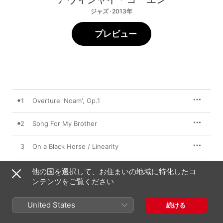
ジャズ · 2013年
プレビュー
1
Overture 'Noam', Op.1
2
Song For My Brother
3
On a Black Horse / Linearity
4
A Child Is Born
他の国を選択して、お住まいの地域に特化したコ
ンテンツをご覧ください
5
Arab Medley
United States
続ける
6
Southern Lullaby