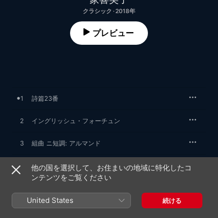
クラシック · 2018年
プレビュー
1
詩篇23番
2
イングリッシュ・フォーチュン
3
組曲 ニ短調: アルマンド
4
組曲 ニ短調: コラント
他の国を選択して、お住まいの地域に特化したコ
ンテンツをご覧ください
5
組曲 ニ短調: ホーンパイプ
United States
続ける
6
組曲 ヘ長調: アルマンド