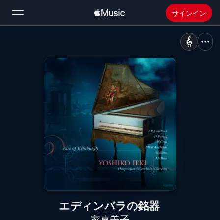
サインイン
検索
ホーム
新着おすすめ
Apple Musicをインストール
ラジオ
エディンバラの銘器
家喜美子