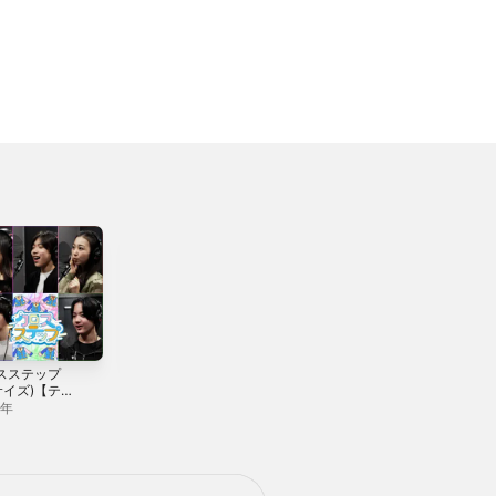
スステップ
Jumpin' ふぃーば
クロスステップ
サイズ)【テレ
ー!【テレ東系列
【テレ東系列「お
列「おはス
「おはスタ」2026
はスタ」2026 テ
6年
2026年
2026年
026 テーマ
テーマソング
ーマソング(2026
3rd(おはキ
(2026年度おはキ
年度おはキッズ
r.)】 -
ッズver.)】 -
ver.)】 - Single
le
Single