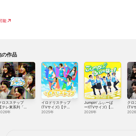
入可能
他の作品
クロスステップ
イロドリステップ
Jumpin' ふぃーば
クロ
【テレ東系列「お
(TVサイズ)【テレ
ー!(TVサイズ)【テ
(TV
はスタ」2026 テ
東系列「おはス
レ東系列「おはス
東系
2026年
2025年
2026年
202
ーマソング3rd(お
タ」2025 テーマ
タ」2026 テーマ
タ」2
はキッズver.)】 -
ソング2nd(おはキ
ソング(2026年度
ソング
ingle
ッズver.)】 -
おはキッズver.)】
ッズve
Single
- Single
Sing