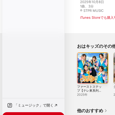
2025年10月8日

1曲、3分

℗ STPR MUSIC
iTunes Storeでも購
おはキッズのその
ファーストステッ
プ【テレ東系列
「おはスタ」2025
2025年
テーマソング(おは
キッズver.)】 -
「ミュージック」で開く
Single
S
他のおすすめ