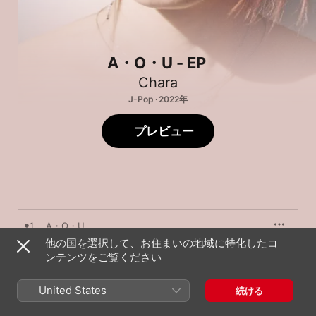
A・O・U - EP
Chara
J-Pop · 2022年
プレビュー
1
A・O・U
他の国を選択して、お住まいの地域に特化したコ
ンテンツをご覧ください
2
面影
United States
続ける
3
A・O・U (Instrumental)