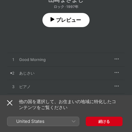
ロック · 1997年
プレビュー
1
Good Morning
2
あじさい
3
ピアノ
4
長男
他の国を選択して、お住まいの地域に特化したコ
ンテンツをご覧ください
5
ピンボール
United States
続ける
6
星に願いを