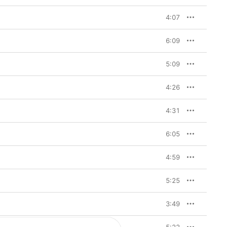
4:07
6:09
5:09
4:26
4:31
6:05
4:59
5:25
3:49