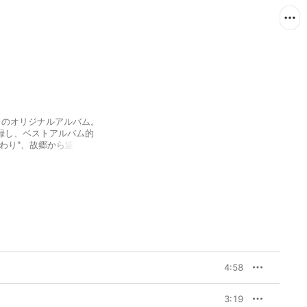
目のオリジナルアルバム。
録し、ベストアルバム的
わり"、故郷から遠く離れ
が大人になり、何かを失い
 DAY"など、ソングライタ
ジーと未来への不安や希
ドプロデューサーに井上
った楽曲も多く、アルバ
4:58
3:19