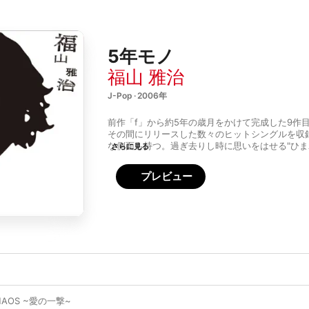
5年モノ
福山 雅治
J-Pop · 2006年
前作「f」から約5年の歳月をかけて完成した9作
その間にリリースした数々のヒットシングルを収
な側面も持つ。過ぎ去りし時に思いをはせる"ひま
さらに見る
た街で生活を築いていく決意を歌う"東京"、少年
ながらも新たな道を切り開いていく"BEAUTIFUL
プレビュー
ーとして詩的で叙情的な世界観を演出。ノスタル
望が混在した歌で、人生の機微を描いた。サウン
鑑を迎えたほか、福山雅治自身がアレンジに携わ
ム全体を通してストーリー性を感じさせる。
CHAOS ~愛の一撃~