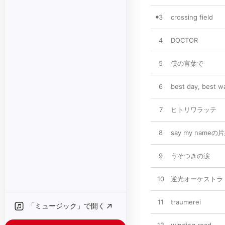
3
crossing field
4
DOCTOR
5
僕の言葉で
6
best day, best w
7
ヒトリワラッテ
8
say my nameの
9
うそつきの涙
10
逆光オーケストラ
11
traumerei
「ミュージック」で開く