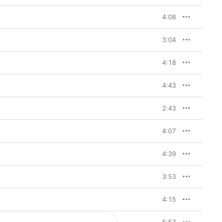
4:08
3:04
4:18
4:43
2:43
4:07
4:39
3:53
4:15