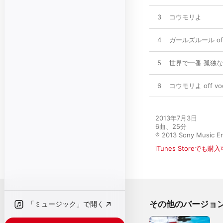
3
コウモリよ
4
ガールズルール off v
5
世界で一番 孤独なLove
6
コウモリよ off voca
2013年7月3日

6曲、25分

℗ 2013 Sony Music En
iTunes Storeでも購
その他のバージョ
「ミュージック」で開く