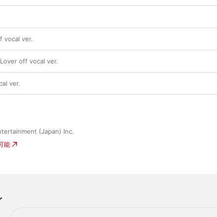
ocal ver.
r off vocal ver.
l ver.
tertainment (Japan) Inc.
入可能
ン