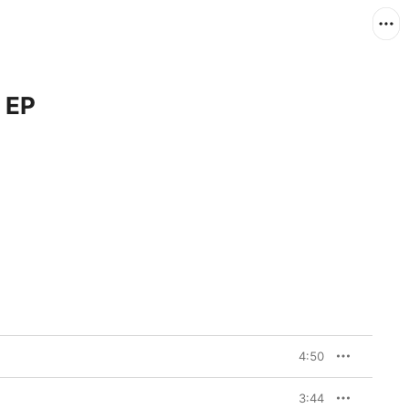
 EP
4:50
3:44