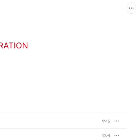
RATION
4:46
4:04