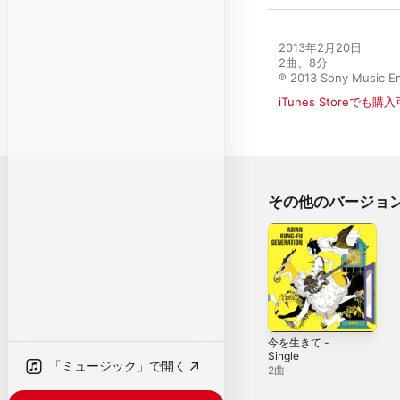
2013年2月20日

2曲、8分

℗ 2013 Sony Music En
iTunes Storeでも購
その他のバージョ
今を生きて -
Single
「ミュージック」で開く
2曲