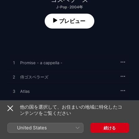
J-Pop · 2004年
プレビュー
1
Promise - a cappella -
2
侍ゴスペラーズ
3
Atlas
4
終わらない世界
他の国を選択して、お住まいの地域に特化したコ
ンテンツをご覧ください
5
愛の歌
United States
続ける
6
靴は履いたまま