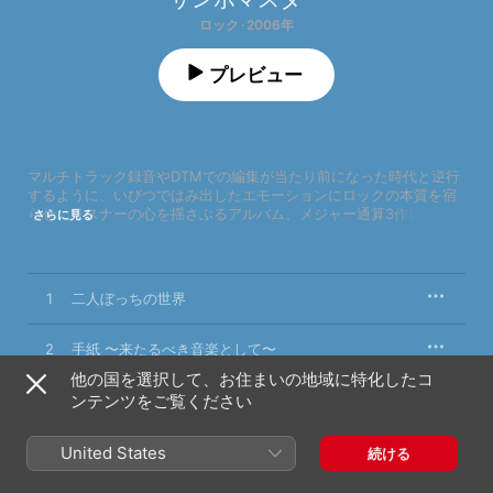
ロック · 2006年
プレビュー
マルチトラック録音やDTMでの編集が当たり前になった時代と逆行
するように、いびつではみ出したエモーションにロックの本質を宿
らせ、リスナーの心を揺さぶるアルバム。メジャー通算3作目、
さらに見る
2006年にリリースされた本作は、21世紀の日本語ロックにセンセー
ションを巻き起こしたサンボマスターが勢いを損なうことなく、曲
調のバラエティ性にも力を入れた全18曲という大ボリュームな内容
に。テレビドラマの主題歌「世界はそれを愛と呼ぶんだぜ（アルバ
1
二人ぼっちの世界
ムバージョン）」は、後々まで彼らのライブのハイライトを担い続
けるアンセムとなった。また、ギターの分厚い轟音（ごうおん）が
迫り来るオープニング曲「二人ぼっちの世界」、バンド一丸となっ
2
手紙 〜来たるべき音楽として〜
て猛烈なスピード感で駆け抜ける「絶望と欲望と男の子と女の
他の国を選択して、お住まいの地域に特化したコ
子」、荒々しいディスコビートの向こうに陶酔感のあるメロディを
3
ンテンツをご覧ください
世界はそれを愛と呼ぶんだぜ(アルバムバージョン)
備えた「二つの涙」など、胸をヒリヒリとさせる青春の崖っぷちに
踏みとどまり、生命の高鳴りを伝える楽曲たちがずらりと並んでい
る。
4
君の声は僕の恋僕の名は君の夜
United States
続ける