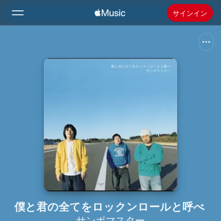
サインイン
検索
ホーム
新着おすすめ
Apple Musicをインストール
ラジオ
僕と君の全てをロックンロールと呼べ
サンボマスター