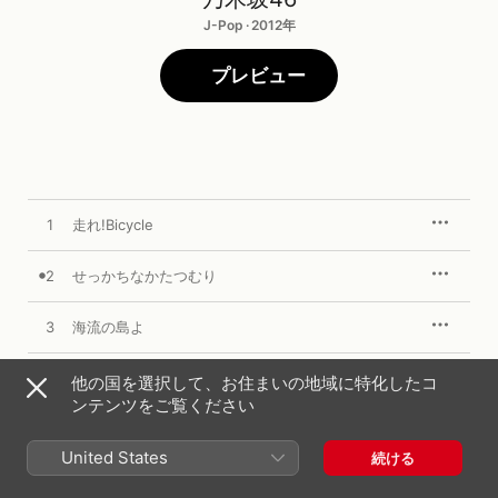
J-Pop · 2012年
プレビュー
1
走れ!Bicycle
2
せっかちなかたつむり
3
海流の島よ
4
走れ!Bicycle off vocal ver.
他の国を選択して、お住まいの地域に特化したコ
ンテンツをご覧ください
5
せっかちなかたつむり off vocal ver.
United States
続ける
6
海流の島よ off vocal ver.