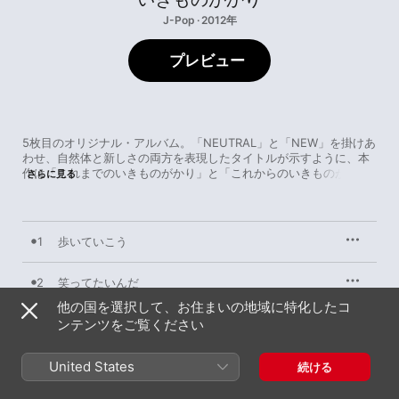
J-Pop · 2012年
プレビュー
5枚目のオリジナル・アルバム。「NEUTRAL」と「NEW」を掛けあ
わせ、自然体と新しさの両方を表現したタイトルが示すように、本
作は「これまでのいきものがかり」と「これからのいきものがか
さらに見る
り」を共存させた作品となっている。“歩いていこう”、“笑っていた
いんだ”、“いつだって僕らは”、“NEW WORLD MUSIC” といったヒ
ット・シングル曲に加え、高校時代から演奏しているという “地
球”、いきものがかりとしての決意を込めたという感動的な “会いに
1
歩いていこう
行くよ” など、多様な楽曲を12曲収録。亀田誠治、本間昭光、蔦谷
好位置、島田昌典といった豪華アレンジャー陣が個々の楽曲に華を
添える中、アルバムのラストを飾る “おやすみ” で、記録用として録
2
笑ってたいんだ
音した仮歌が採用されているというエピソードは、本作のテーマを
他の国を選択して、お住まいの地域に特化したコ
象徴しているかのようだ。
3
ンテンツをご覧ください
いつだって僕らは
4
KISS KISS BANG BANG
United States
続ける