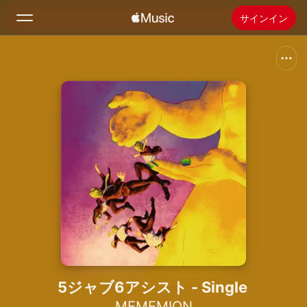
サインイン
検索
ホーム
新着おすすめ
Apple Musicをインストール
ラジオ
5ジャブ6アシスト - Single
MEMEMION