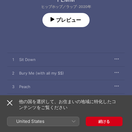
ヒップホップ／ラップ · 2020年
プレビュー
1
Sit Down
2
Bury Me (with all my $$)
3
Peach
4
Play by the Rules
他の国を選択して、お住まいの地域に特化したコ
ンテンツをご覧ください
5
Boss
United States
続ける
6
Level Up (feat. Duke of Harajuku)