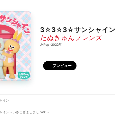
3☆3☆3☆サンシャイン - 
たぬきゅんフレンズ
J-Pop · 2022年
プレビュー
ャイン
ャイン～いざこざましまし ver.～