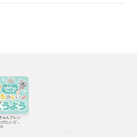
きゅんフレン
たのしいどう
6年