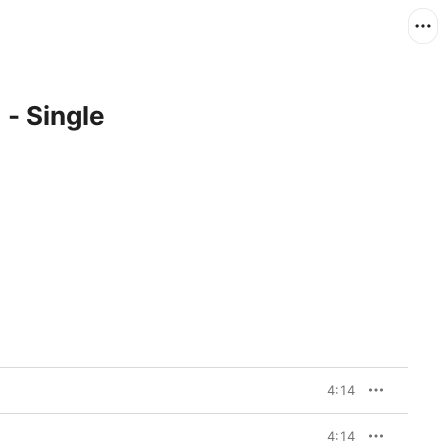
Single
4:14
4:14