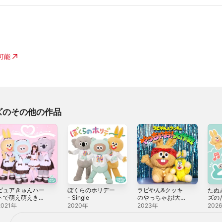
入可能
ズのその他の作品
ピュアきゅんハー
ぼくらのホリデー
ラビやん&クッキ
たぬ
トで萌え萌えきゅ
- Single
のやっちゃお!大作
ズの
ん♡ - EP
戦 - EP
よう
2021年
2020年
2023年
202