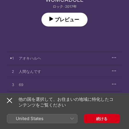
ロック · 2017年
プレビュー
1
アオキハルヘ
2
人間なんです
3
69
繭
他の国を選択して、お住まいの地域に特化したコ
4
樋口侑希
ンテンツをご覧ください
United States
続ける
2017年9月6日

4曲、15分
