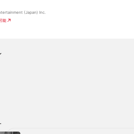
tertainment (Japan) Inc.
入可能
ン
オ