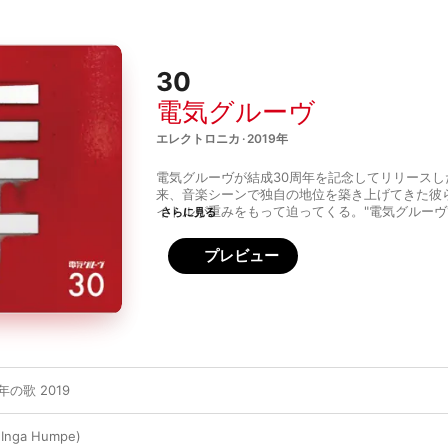
30
電気グルーヴ
エレクトロニカ · 2019年
電気グルーヴが結成30周年を記念してリリース
来、音楽シーンで独自の地位を築き上げてきた彼
イトルが重みをもって迫ってくる。"電気グルーヴ10
さらに見る
グルーヴ30周年の唄"、"鬼日_1117KIBI"とい
リメイクバージョンを9曲収録。新曲はもちろん
プレビュー
プ・デュオ、2raumwohnungのInga Humpeをゲ
La"や、トミタ栞をフィーチャーしてヴォーカル
ちご娘はひとりっ子"など、フレッシュなリメイ
30年分のアイデアと技をもとに、ベストなバラ
ドは、もはや時代を感じさせない。最新でありク
せない音が詰まった傑作。
の歌 2019
. Inga Humpe)