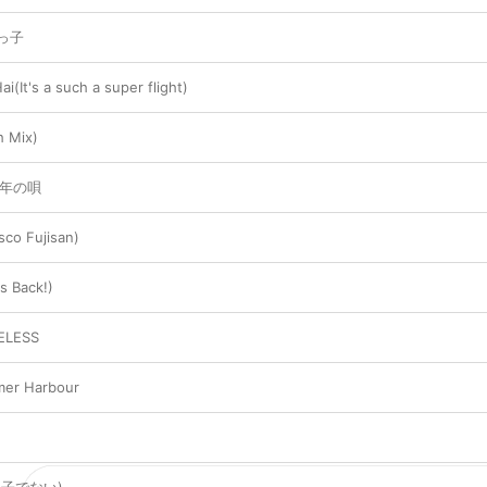
っ子
i(It's a such a super flight)
h Mix)
周年の唄
co Fujisan)
s Back!)
ELESS
er Harbour