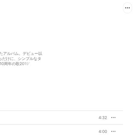
したアルバム。デビュー以
らだけに、シンプルなタ
周年の歌2019"、"電気
う3つの新曲に加え、過去曲の
、ドイツのエレクトロポッ
ストに迎えた"Shangri-
曲として生まれ変わった"い
クぶりも冴え渡っている。
ンスで紡ぎ出されたサウン
ラシック、彼らにしか出
4:32
4:00