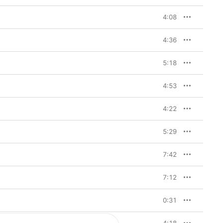
4:08
4:36
5:18
4:53
4:22
5:29
7:42
7:12
0:31