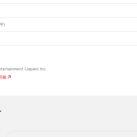
遼平)
tertainment (Japan) Inc.
入可能
ン