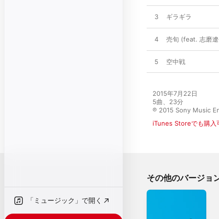
3
ギラギラ
4
売旬 (feat. 志磨
5
空中戦
2015年7月22日

5曲、23分

℗ 2015 Sony Music En
iTunes Storeでも購
その他のバージョ
「ミュージック」で開く