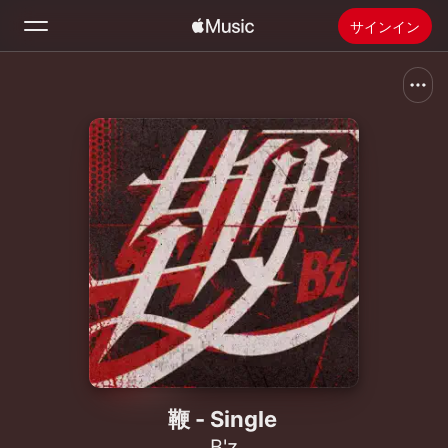
サインイン
検索
ホーム
新着おすすめ
Apple Musicをインストール
ラジオ
鞭 - Single
B'z