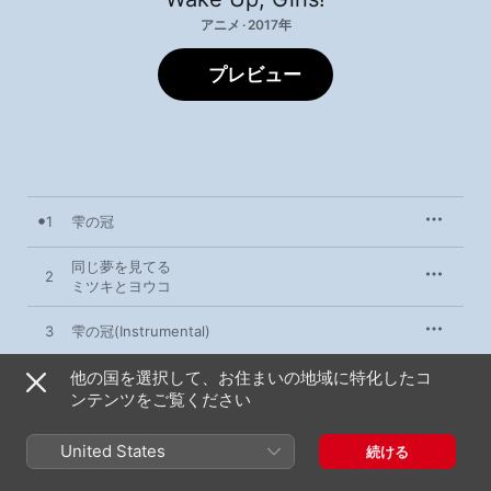
アニメ · 2017年
プレビュー
1
雫の冠
同じ夢を見てる
2
ミツキとヨウコ
3
雫の冠(Instrumental)
他の国を選択して、お住まいの地域に特化したコ
同じ夢を見てる(Instrumental)
4
ミツキとヨウコ
ンテンツをご覧ください
United States
続ける
2017年11月29日
