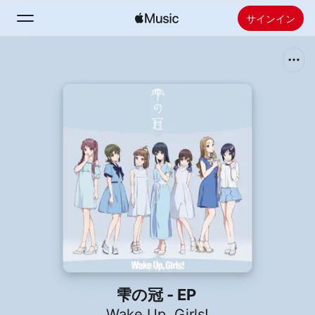
サインイン
検索
ホーム
新着おすすめ
Apple Musicをインストール
ラジオ
雫の冠 - EP
Wake Up, Girls!