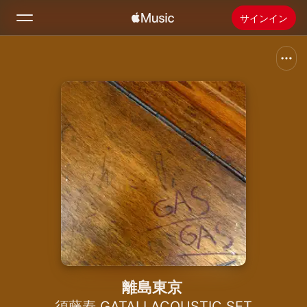
サインイン
検索
ホーム
新着おすすめ
Apple Musicをインストール
ラジオ
離島東京
須藤寿 GATALI ACOUSTIC SET