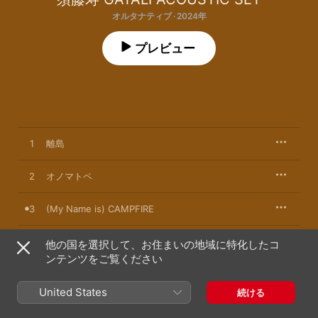
オルタナティブ · 2024年
プレビュー
1
離島
2
オノマトペ
3
(My Name is) CAMPFIRE
4
Exit Club
他の国を選択して、お住まいの地域に特化したコ
ンテンツをご覧ください
5
あうん
United States
続ける
6
ことづけ