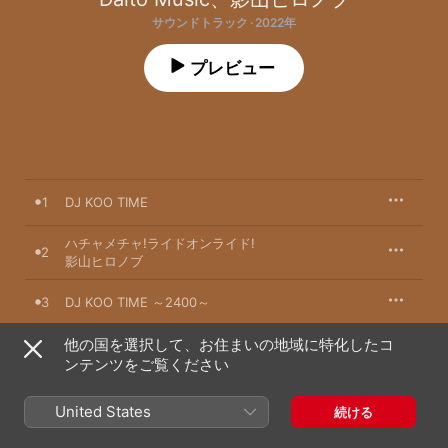
サウンドトラック · 2022年
プレビュー
1
DJ KOO TIME
ハチャメチャ!ライドオンライド!
2
影山ヒロノブ
3
DJ KOO TIME ～2400～
他の国を選択して、お住まいの地域に特化したコ
4
1,2,SunShine
ンテンツをご覧ください
5
ねんねんころりよサメころり
United States
続ける
6
夏の風