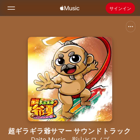
サインイン
検索
ホーム
新着おすすめ
Apple Musicをインストール
ラジオ
超ギラギラ爺サマー サウンドトラック
Daito Music
、
影山ヒロノブ