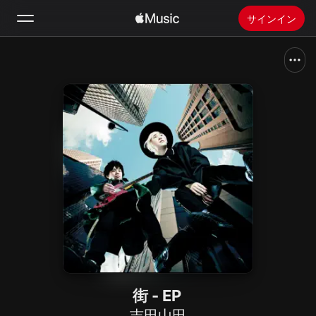
サインイン
検索
ホーム
新着おすすめ
Apple Musicをインストール
ラジオ
街 - EP
吉田山田