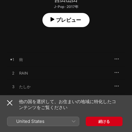
J-Pop · 2017年
プレビュー
1
街
2
RAIN
3
たしか
4
街 (Instrumental)
他の国を選択して、お住まいの地域に特化したコ
ンテンツをご覧ください
5
RAIN (Instrumental)
United States
続ける
6
たしか (Instrumental)