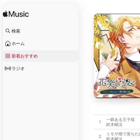
検索
ホーム
新着おすすめ
ラジオ
一癖ある王子様
1
鈴木崚汰
ミモザ畑で落ちた
2
鈴木崚汰