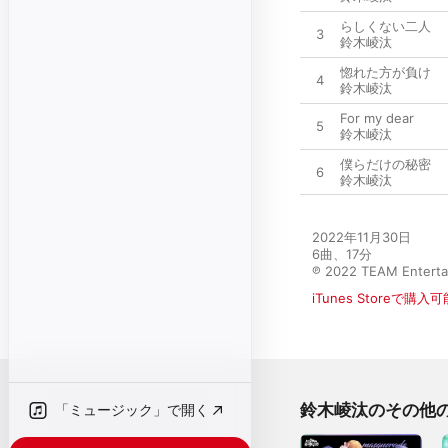
らしくない二人
3
鈴木崚汰
惚れた方が負け
4
鈴木崚汰
For my dear
5
鈴木崚汰
僕らだけの秘密
6
鈴木崚汰
2022年11月30日

6曲、17分

℗ 2022 TEAM Enterta
iTunes Storeで購入可
鈴木崚汰のその他
「ミュージック」で開く