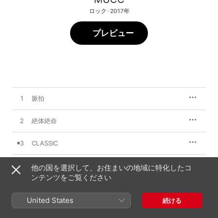
ロック · 2017年
プレビュー
1
脈拍
2
絶体絶命
3
CLASSIC
4
KILLEЯ
他の国を選択して、お住まいの地域に特化したコ
ンテンツをご覧ください
5
BILLY×2 〜Entwines ROCK STARS〜
United States
続ける
6
りんご