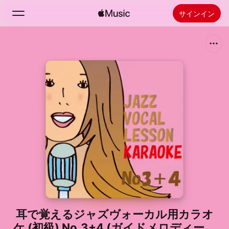
サインイン
検索
ホーム
新着おすすめ
Apple Musicをインストール
ラジオ
耳で覚えるジャズヴォーカル用カラオ
ケ (初級) No.3+4 (ガイドメロディーな