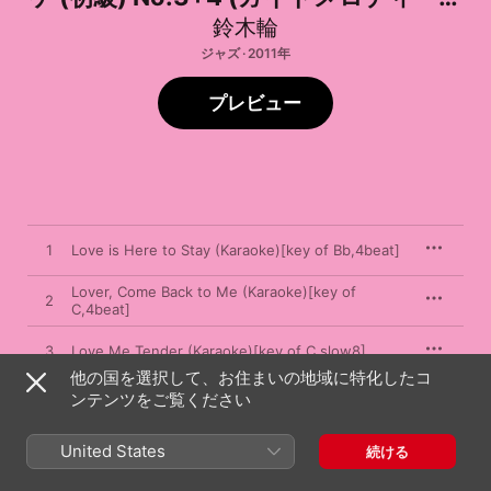
し)
鈴木輪
ジャズ · 2011年
プレビュー
1
Love is Here to Stay (Karaoke)[key of Bb,4beat]
Lover, Come Back to Me (Karaoke)[key of
2
C,4beat]
3
Love Me Tender (Karaoke)[key of C,slow8]
他の国を選択して、お住まいの地域に特化したコ
ンテンツをご覧ください
4
Moon River (Karaoke)[key of G,slow waltz]
United States
5
Over the Rainbow (Karaoke)[key of G,slow]
続ける