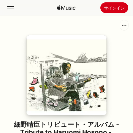
サインイン
検索
ホーム
新着おすすめ
Apple Musicをインストール
ラジオ
細野晴臣トリビュート・アルバム -
Tribute to Haruomi Hosono -