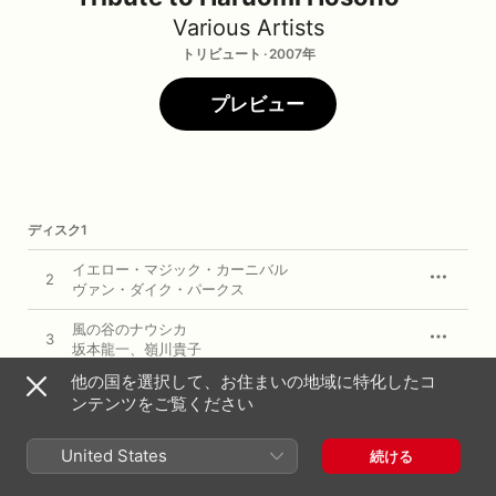
Various Artists
トリビュート · 2007年
プレビュー
ディスク1
イエロー・マジック・カーニバル
2
ヴァン・ダイク・パークス
風の谷のナウシカ
3
坂本龍一
、
嶺川貴子
他の国を選択して、お住まいの地域に特化したコ
わがままな片想い
4
ンテンツをご覧ください
コシミハル
ハイスクール・ララバイ
United States
続ける
5
リトル・クリーチャーズ