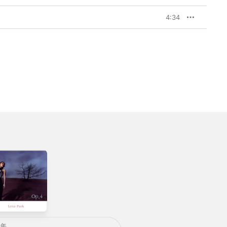
4:34
4
그바보 (그저 바라
A Prayer -
보다가) [Original
Single
2年