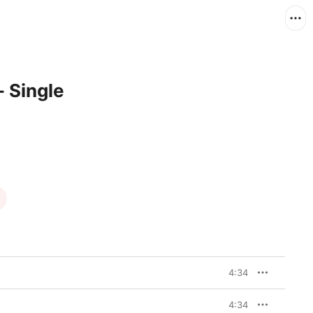
 Single
4:34
4:34