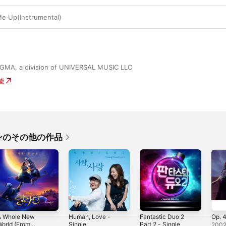
 Up(Instrumental)
GMA, a division of UNIVERSAL MUSIC LLC
能
ンのその他の作品
A Whole New
Human, Love -
Fantastic Duo 2
Op. 
orld (From
Single
Part.2 - Single
200