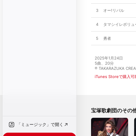
3
オー!リバル
4
タマシイレボリュ
5
勇者
2025年1月24日

5曲、20分

℗ TAKARAZUKA CREAT
iTunes Storeで購入可
宝塚歌劇団のその
「ミュージック」で開く