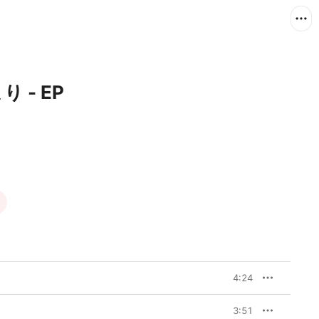
 - EP
4:24
3:51