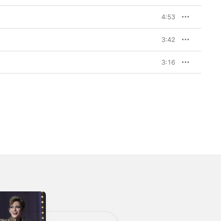
4:53
3:42
3:16