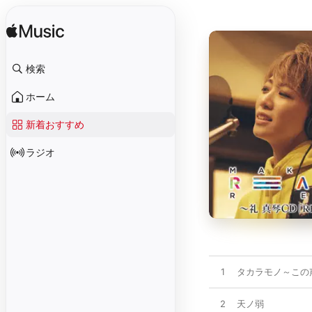
検索
ホーム
新着おすすめ
ラジオ
1
タカラモノ～この
2
天ノ弱