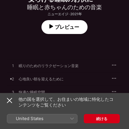
睡眠と赤ちゃんのための音楽
ニューエイジ · 2021年
プレビュー
1
眠りのためのリラクゼーション音楽
2
心地良い朝を迎えるために
3
快適な睡眠空間
他の国を選択して、お住まいの地域に特化したコ
ンテンツをご覧ください
4
就寝30分前
United States
5
至福のバスタイム
続ける