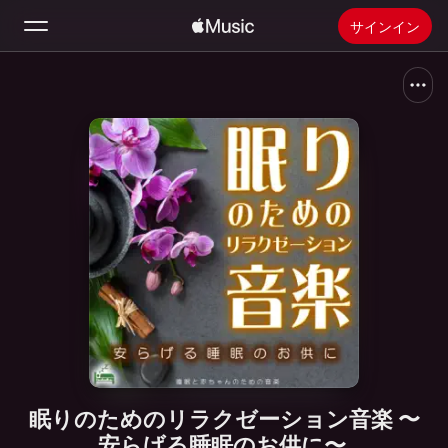
サインイン
検索
ホーム
新着おすすめ
Apple Musicをインストール
ラジオ
眠りのためのリラクゼーション音楽 〜
安らげる睡眠のお供に〜