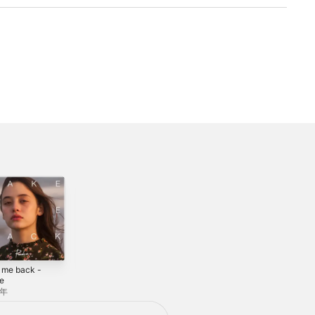
 me back -
AKATSUKI -
20 - EP
le
Single
2018年
8年
2024年