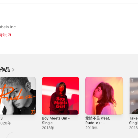
bels Inc.
入可能
の作品
23
Boy Meets Girl -
愛情不足 (feat.
Take
Single
Rude-α) -
Sing
2020年
Single
2018年
2019年
201