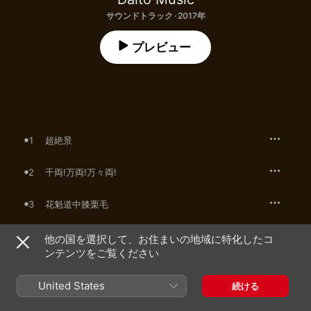
サウンドトラック · 2017年
プレビュー
1
超絶景
2
千両!万両!万々両!
3
花魁道中膝栗毛
4
ラブミーお出汁
他の国を選択して、お住まいの地域に特化したコ
ンテンツをご覧ください
5
奪盗
United States
続ける
6
忍び寄る義賊! 〜剛衛門〜