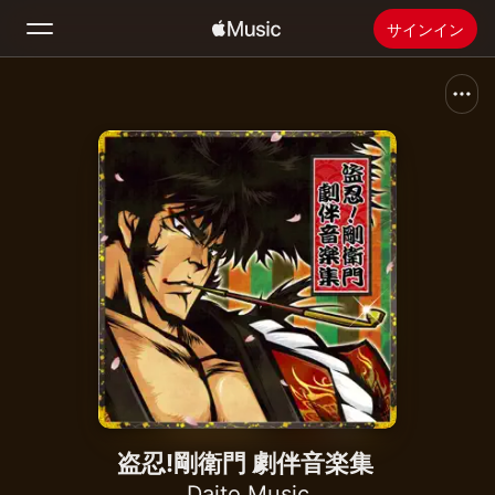
サインイン
検索
ホーム
新着おすすめ
Apple Musicをインストール
ラジオ
盗忍!剛衛門 劇伴音楽集
Daito Music