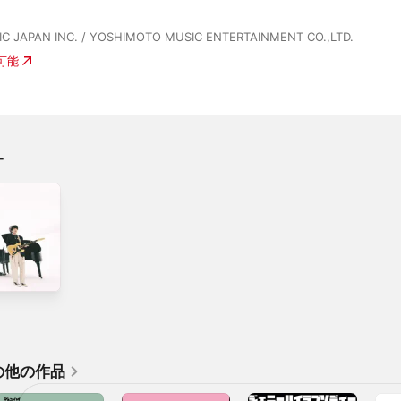
C JAPAN INC. / YOSHIMOTO MUSIC ENTERTAINMENT CO.,LTD.
入可能
オ
の他の作品