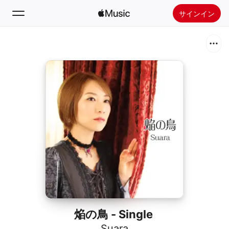
サインイン
検索
ホーム
新着おすすめ
Apple Musicをインストール
ラジオ
焔の鳥 - Single
Suara