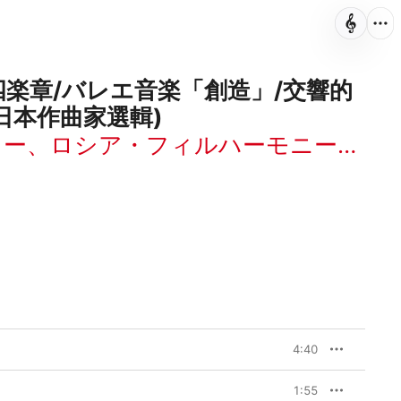
四楽章/バレエ音楽「創造」/交響的
日本作曲家選輯)
キー
、
ロシア・フィルハーモニー管弦楽団
4:40
1:55