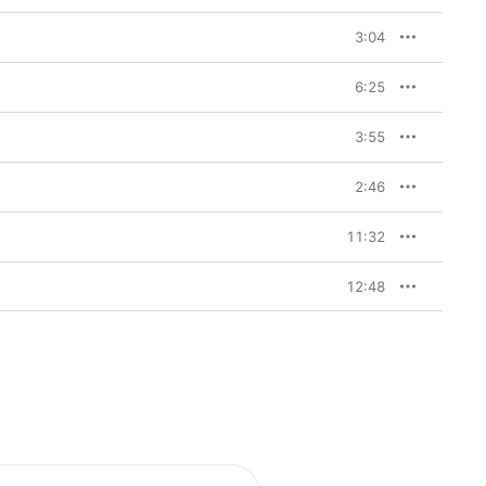
3:04
6:25
3:55
2:46
11:32
12:48