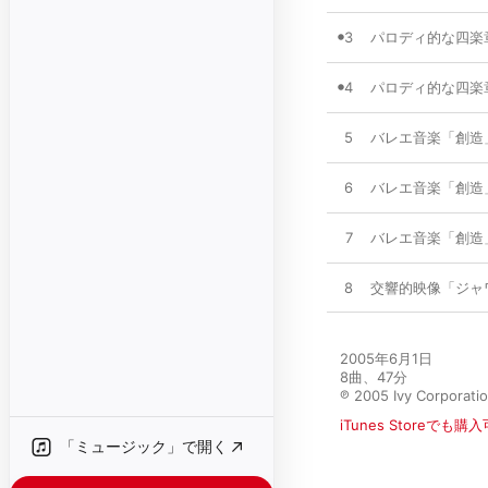
3
パロディ的な四楽章(
4
パロディ的な四楽章(
5
バレエ音楽「創造」(
6
バレエ音楽「創造」(
7
バレエ音楽「創造」(
8
交響的映像「ジャワ
2005年6月1日

8曲、47分

℗ 2005 Ivy Corporatio
iTunes Storeでも購
「ミュージック」で開く