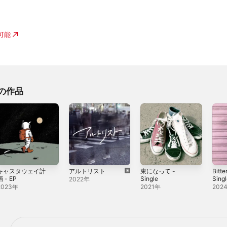
入可能
他の作品
キャスタウェイ計
アルトリスト
束になって -
Bitte
画 - EP
Single
Sing
2022年
2023年
2021年
202