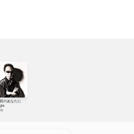
年前のあなたに
はじめてのクリス
努力をするな -
gle
マス - Single
Single
2年
2023年
2024年