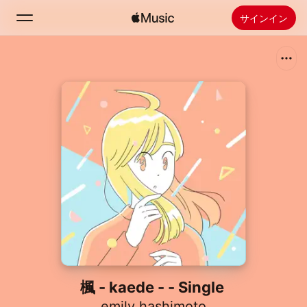
サインイン
検索
ホーム
新着おすすめ
Apple Musicをインストール
ラジオ
楓 - kaede - - Single
emily hashimoto