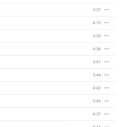
3:37
4:15
3:29
4:38
3:41
3:44
4:42
3:45
4:37