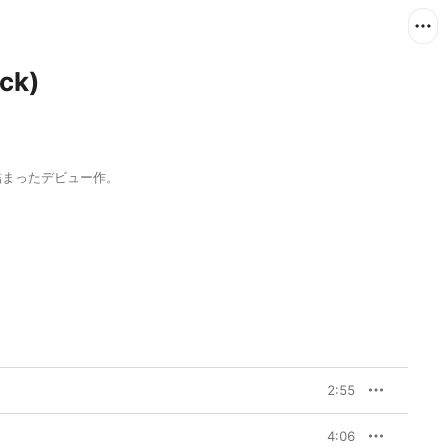
ck)
詰まったデビュー作。
2:55
4:06