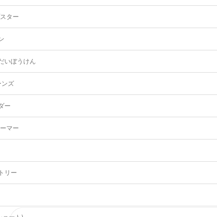
プスター
ン
だいぼうけん
ーンズ
ダー
アーマー
トリー