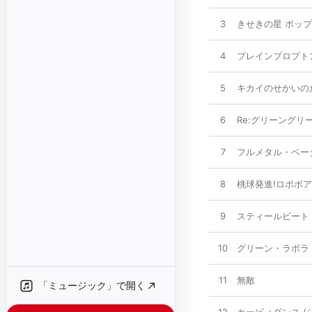
3
きせきの星 ポッ
4
プレインプロプト
5
キカイのせかいの
6
Re:グリーングリ
7
フルメタル・ベー
8
桃球発進!ロボボ
9
スティールビート
10
グリーン・ラボラ
11
無敵
「ミュージック」で開く