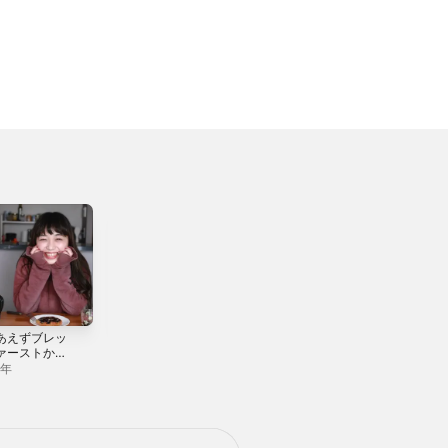
あえずブレッ
朝が来て -
シゲキ - Single
ァーストから
Single
2014年
gle
2年
2022年