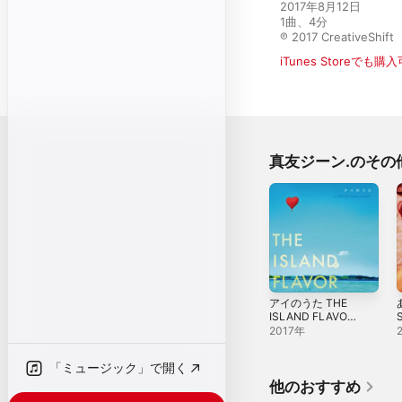
2017年8月12日

1曲、4分

℗ 2017 CreativeShift
iTunes Storeでも購
真友ジーン.のその
アイのうた THE
ISLAND FLAVOR
S
~J-POP
2017年
Okinawan
Covers~
「ミュージック」で開く
他のおすすめ