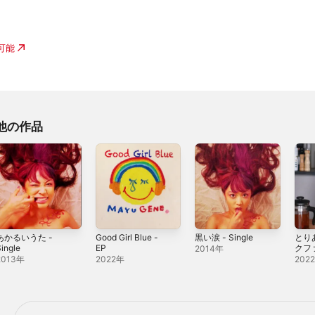
入可能
他の作品
あかるいうた -
Good Girl Blue -
黒い涙 - Single
とり
ingle
EP
クフ
2014年
- Sin
2013年
2022年
202