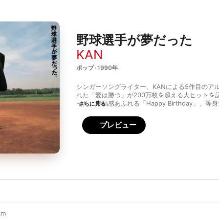
野球選手が夢だった
KAN
ポップ · 1990年
シンガーソングライター、KANによる5作目のア
れた「愛は勝つ」が200万枚を超える大ヒットを
った。幸福感あふれる「Happy Birthday」
さらに見る
スにつづった「健全 安全 好青年」など、洗練さ
富んだ歌詞の親しみやすいラブソングが並ぶ。ま
プレビュー
うな余韻を残す「1989(A Ballade of Bobby & 
ー・ジョエルを彷彿とさせる大作バラード。良質
職人の出世作であり、90年代の日本の音楽シー
km