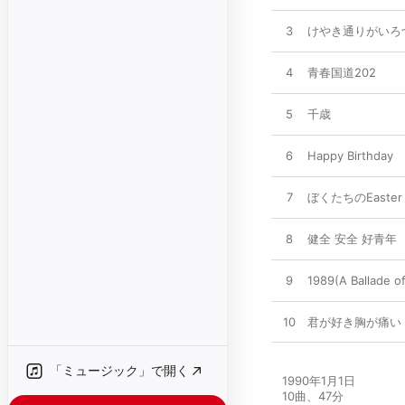
3
けやき通りがいろ
4
青春国道202
5
千歳
6
Happy Birthday
7
ぼくたちのEaster
8
健全 安全 好青年
9
1989(A Ballade of
10
君が好き胸が痛い
「ミュージック」で開く
1990年1月1日

10曲、47分
