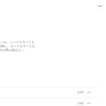
ルバム。シングルカットさ
記録し、ロングセラーとな
、等身大の男の恋心をユーモラ
れたメロディとウィットに
るで一本の映画を観たよ
Olivia)」は、敬愛するビリ
なポップスを作り続ける
ンを代表する名作の一つ。
4:07
3:42