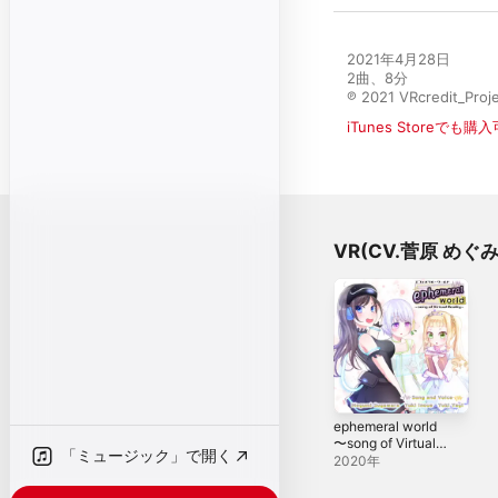
2021年4月28日

2曲、8分

℗ 2021 VRcredit_Proj
iTunes Storeでも購
VR(CV.菅原 め
ephemeral world
〜song of Virtual
「ミュージック」で開く
Reality〜 -
2020年
Single