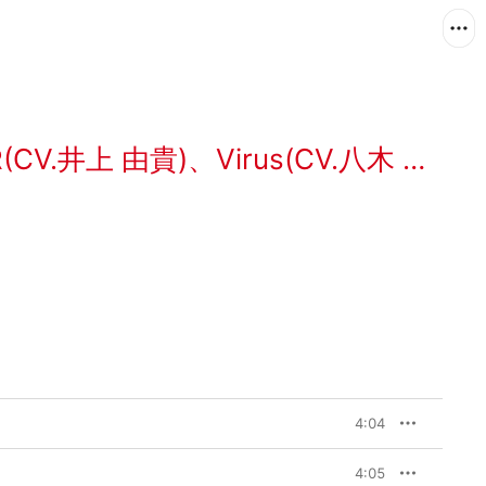
R(CV.井上 由貴)
、
Virus(CV.八木 侑紀)
4:04
4:05