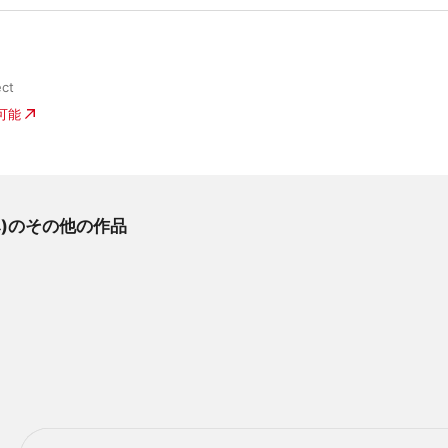
ect
入可能
ぐみ)のその他の作品