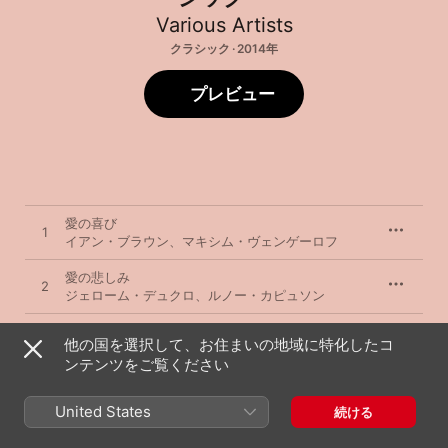
Various Artists
クラシック · 2014年
プレビュー
愛の喜び
1
イアン・ブラウン
、
マキシム・ヴェンゲーロフ
愛の悲しみ
2
ジェローム・デュクロ
、
ルノー・カピュソン
愛の夢 第3番
3
他の国を選択して、お住まいの地域に特化したコ
ルートヴィヒ・ホフマン
ンテンツをご覧ください
愛の小径
4
エドガー・モロー
、
Pierre-Yves Hodique
United States
続ける
愛のワルツ