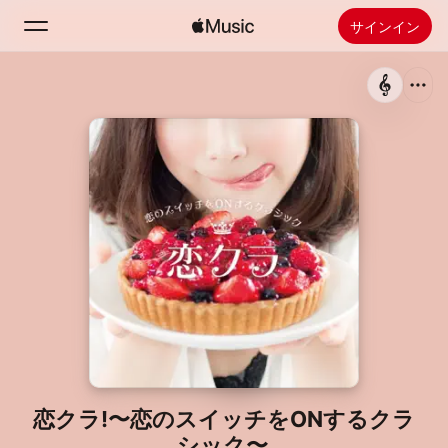
サインイン
検索
ホーム
新着おすすめ
Apple Musicをインストール
ラジオ
恋クラ!〜恋のスイッチをONするクラ
シック〜