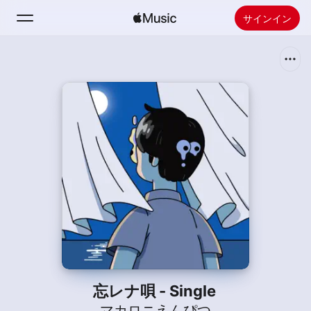
サインイン
検索
ホーム
新着おすすめ
Apple Musicをインストール
ラジオ
忘レナ唄 - Single
マカロニえんぴつ