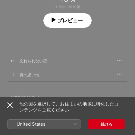
J-Pop · 2010年
プレビュー
1
忘れられない恋
2
夏の思い出
2010年8月25日

2曲、8分

他の国を選択して、お住まいの地域に特化したコ
℗ 2010 YOSHIMOTO R and C CO.,LTD.
ンテンツをご覧ください
レコードレーベル
United States
続ける
YOSHIMOTO MUSIC