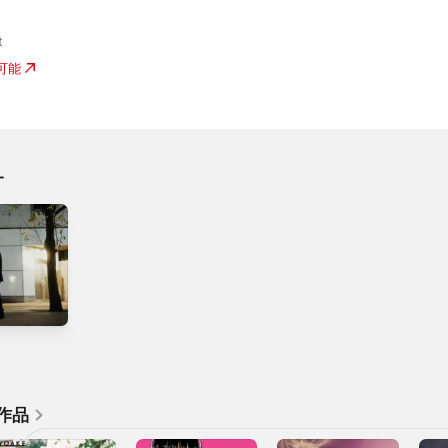
t
入可能
オ
作品