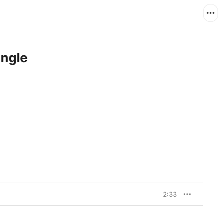
ngle
2:33