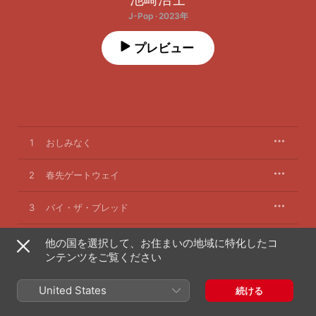
J-Pop · 2023年
プレビュー
1
おしみなく
2
春先ゲートウェイ
3
バイ・ザ・ブレッド
4
おもちゃのヒーロー(長浜楽市内)
他の国を選択して、お住まいの地域に特化したコ
ンテンツをご覧ください
ガバメントオブザおっさん バイザおっさん フォー
5
ザおっさん
United States
続ける
6
君じゃないと