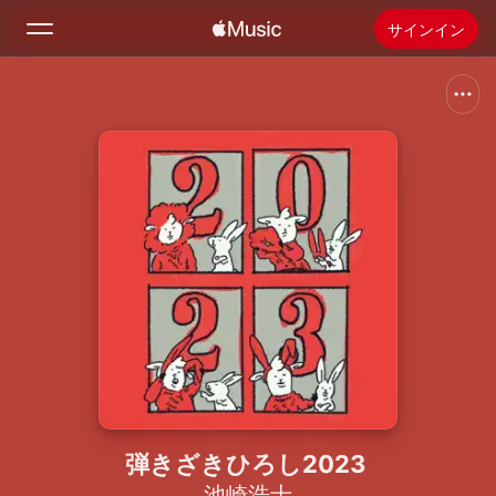
サインイン
検索
ホーム
新着おすすめ
Apple Musicをインストール
ラジオ
弾きざきひろし2023
池崎浩士